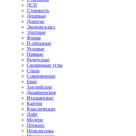
ДСП
Стоимость
Дешевые
Дорогие
Эконом-класс
Элитные
Форма
П-образные
Угловые
Прямые
Радиусные
Скошенные углы
Стиль
Современные
Евро
Английские
Дизайнерские
Итальянские
Кантри
Классические
Лофт
Модерн
Прованс
Неоклассика