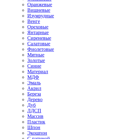
Оранжевые
Вишневые
Изумрудные
Венге
Ореховые
Янтарные
Сиреневые
Салатовые
Фиолетовые
Мятные
Золотые
Синие
Материал
МДФ
Эмаль
Акрил
Береза
Дерево
Дуб
ЛДСП
Массив
Пластик
Шпон
Экошпон
С патиной