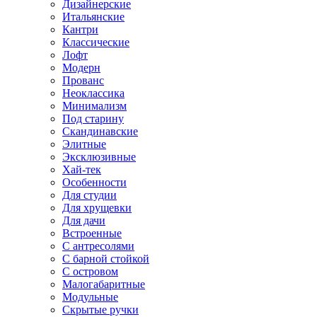
Дизайнерские
Итальянские
Кантри
Классические
Лофт
Модерн
Прованс
Неоклассика
Минимализм
Под старину
Скандинавские
Элитные
Эксклюзивные
Хай-тек
Особенности
Для студии
Для хрущевки
Для дачи
Встроенные
С антресолями
С барной стойкой
С островом
Малогабаритные
Модульные
Скрытые ручки