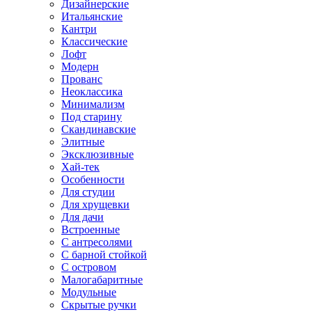
Дизайнерские
Итальянские
Кантри
Классические
Лофт
Модерн
Прованс
Неоклассика
Минимализм
Под старину
Скандинавские
Элитные
Эксклюзивные
Хай-тек
Особенности
Для студии
Для хрущевки
Для дачи
Встроенные
С антресолями
С барной стойкой
С островом
Малогабаритные
Модульные
Скрытые ручки