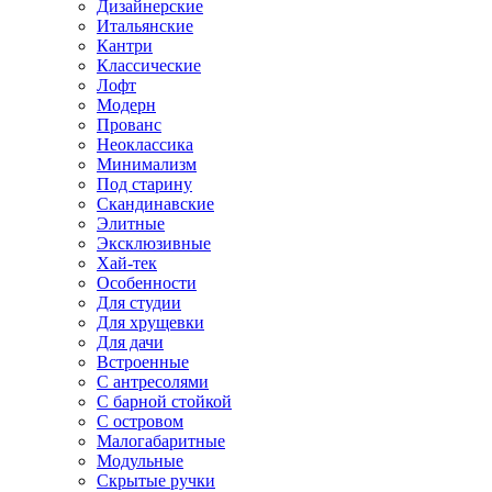
Дизайнерские
Итальянские
Кантри
Классические
Лофт
Модерн
Прованс
Неоклассика
Минимализм
Под старину
Скандинавские
Элитные
Эксклюзивные
Хай-тек
Особенности
Для студии
Для хрущевки
Для дачи
Встроенные
С антресолями
С барной стойкой
С островом
Малогабаритные
Модульные
Скрытые ручки