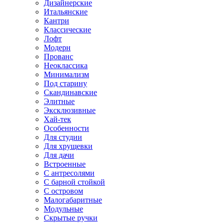
Дизайнерские
Итальянские
Кантри
Классические
Лофт
Модерн
Прованс
Неоклассика
Минимализм
Под старину
Скандинавские
Элитные
Эксклюзивные
Хай-тек
Особенности
Для студии
Для хрущевки
Для дачи
Встроенные
С антресолями
С барной стойкой
С островом
Малогабаритные
Модульные
Скрытые ручки