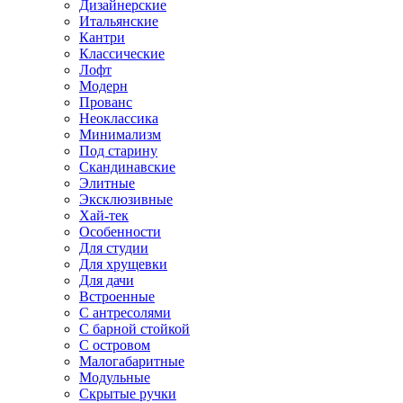
Дизайнерские
Итальянские
Кантри
Классические
Лофт
Модерн
Прованс
Неоклассика
Минимализм
Под старину
Скандинавские
Элитные
Эксклюзивные
Хай-тек
Особенности
Для студии
Для хрущевки
Для дачи
Встроенные
С антресолями
С барной стойкой
С островом
Малогабаритные
Модульные
Скрытые ручки