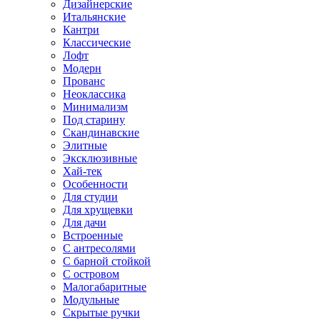
Дизайнерские
Итальянские
Кантри
Классические
Лофт
Модерн
Прованс
Неоклассика
Минимализм
Под старину
Скандинавские
Элитные
Эксклюзивные
Хай-тек
Особенности
Для студии
Для хрущевки
Для дачи
Встроенные
С антресолями
С барной стойкой
С островом
Малогабаритные
Модульные
Скрытые ручки