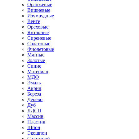
Оранжевые
Вишневые
Изумрудные
Венге
Ореховые
Янтарные
Сиреневые
Салатовые
Фиолетовые
Мятные
Золотые
Синие
Материал
МДФ
Эмаль
Акрил
Береза
Дерево
Дуб
ЛДСП
Массив
Пластик
Шпон
Экошпон
С патиной