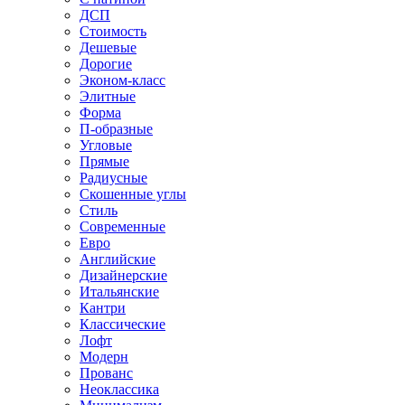
ДСП
Стоимость
Дешевые
Дорогие
Эконом-класс
Элитные
Форма
П-образные
Угловые
Прямые
Радиусные
Скошенные углы
Стиль
Современные
Евро
Английские
Дизайнерские
Итальянские
Кантри
Классические
Лофт
Модерн
Прованс
Неоклассика