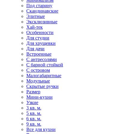
Минимализм
Под старину
Скандинавские
Элитные
Эксклюзивные
Хай-тек
Особенности
Для студии
Для хрущевки
Для дачи
Встроенные
С антресолями
С барной стойкой
С островом
Малогабаритные
Модульные
Скрытые ручки
Размер
Мини-кухни
Узкие
3 кв. м.
5 кв. м.
6 кв. м.
9 кв. м.
Все для кухни