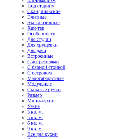
Минимализм
Под старину
Скандинавские
Элитные
Эксклюзивные
Хай-тек
Особенности
Для студии
Для хрущевки
Для дачи
Встроенные
С антресолями
С барной стойкой
С островом
Малогабаритные
Модульные
Скрытые ручки
Размер
Мини-кухни
Узкие
3 кв. м.
5 кв. м.
6 кв. м.
9 кв. м.
Все для кухни