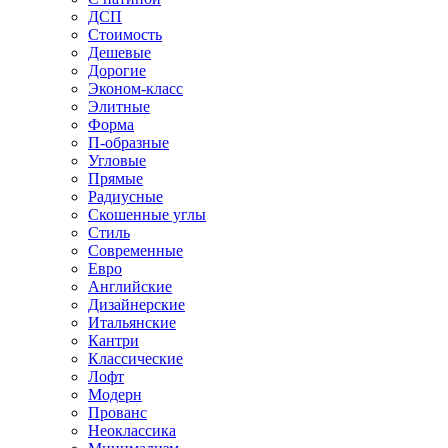
ДСП
Стоимость
Дешевые
Дорогие
Эконом-класс
Элитные
Форма
П-образные
Угловые
Прямые
Радиусные
Скошенные углы
Стиль
Современные
Евро
Английские
Дизайнерские
Итальянские
Кантри
Классические
Лофт
Модерн
Прованс
Неоклассика