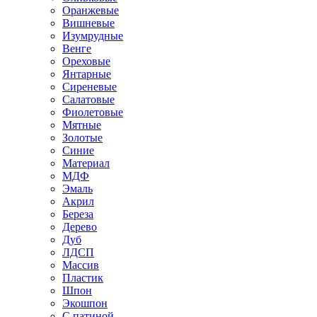
Оранжевые
Вишневые
Изумрудные
Венге
Ореховые
Янтарные
Сиреневые
Салатовые
Фиолетовые
Мятные
Золотые
Синие
Материал
МДФ
Эмаль
Акрил
Береза
Дерево
Дуб
ЛДСП
Массив
Пластик
Шпон
Экошпон
С патиной