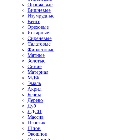
Оранжевые
Вишневые
Изумрудные
Венге
Ореховые
Янтарные
Сиреневые
Салатовые
Фиолетовые
Мятные
Золотые
Синие
Материал
МДФ
Эмаль
Акрил
Береза
Дерево
Дуб
ЛДСП
Массив
Пластик
Шпон
Экошпон
С патиной