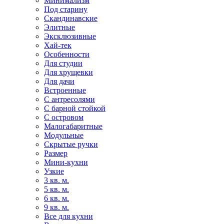
Минимализм
Под старину
Скандинавские
Элитные
Эксклюзивные
Хай-тек
Особенности
Для студии
Для хрущевки
Для дачи
Встроенные
С антресолями
С барной стойкой
С островом
Малогабаритные
Модульные
Скрытые ручки
Размер
Мини-кухни
Узкие
3 кв. м.
5 кв. м.
6 кв. м.
9 кв. м.
Все для кухни