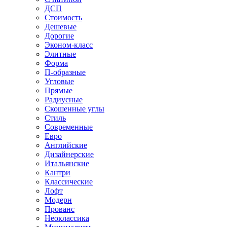
ДСП
Стоимость
Дешевые
Дорогие
Эконом-класс
Элитные
Форма
П-образные
Угловые
Прямые
Радиусные
Скошенные углы
Стиль
Современные
Евро
Английские
Дизайнерские
Итальянские
Кантри
Классические
Лофт
Модерн
Прованс
Неоклассика