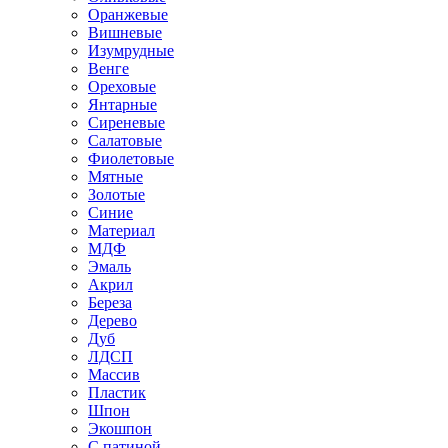
Оранжевые
Вишневые
Изумрудные
Венге
Ореховые
Янтарные
Сиреневые
Салатовые
Фиолетовые
Мятные
Золотые
Синие
Материал
МДФ
Эмаль
Акрил
Береза
Дерево
Дуб
ЛДСП
Массив
Пластик
Шпон
Экошпон
С патиной