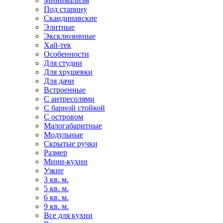
Минимализм
Под старину
Скандинавские
Элитные
Эксклюзивные
Хай-тек
Особенности
Для студии
Для хрущевки
Для дачи
Встроенные
С антресолями
С барной стойкой
С островом
Малогабаритные
Модульные
Скрытые ручки
Размер
Мини-кухни
Узкие
3 кв. м.
5 кв. м.
6 кв. м.
9 кв. м.
Все для кухни