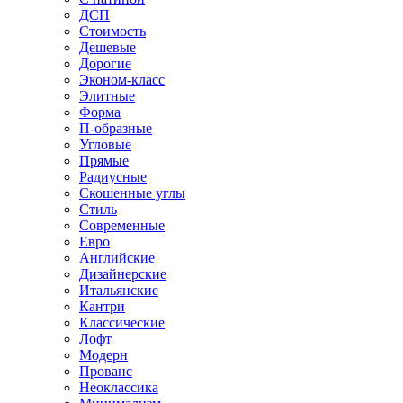
ДСП
Стоимость
Дешевые
Дорогие
Эконом-класс
Элитные
Форма
П-образные
Угловые
Прямые
Радиусные
Скошенные углы
Стиль
Современные
Евро
Английские
Дизайнерские
Итальянские
Кантри
Классические
Лофт
Модерн
Прованс
Неоклассика