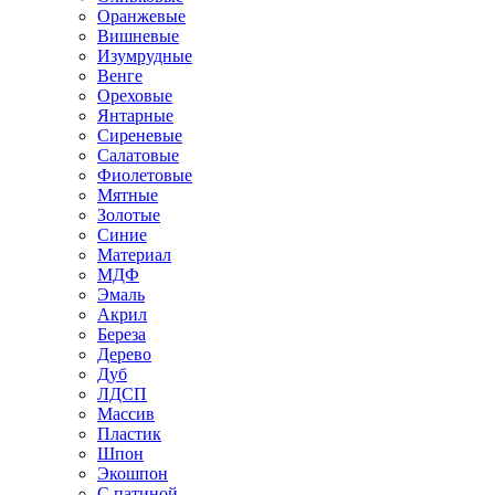
Оранжевые
Вишневые
Изумрудные
Венге
Ореховые
Янтарные
Сиреневые
Салатовые
Фиолетовые
Мятные
Золотые
Синие
Материал
МДФ
Эмаль
Акрил
Береза
Дерево
Дуб
ЛДСП
Массив
Пластик
Шпон
Экошпон
С патиной