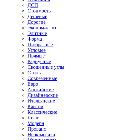
ДСП
Стоимость
Дешевые
Дорогие
Эконом-класс
Элитные
Форма
П-образные
Угловые
Прямые
Радиусные
Скошенные углы
Стиль
Современные
Евро
Английские
Дизайнерские
Итальянские
Кантри
Классические
Лофт
Модерн
Прованс
Неоклассика