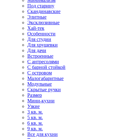
Минимализм
Под старину
Скандинавские
Элитные
Эксклюзивные
Хай-тек
Особенности
Для студии
Для хрущевки
Для дачи
Встроенные
С антресолями
С барной стойкой
С островом
Малогабаритные
Модульные
Скрытые ручки
Размер
Мини-кухни
Узкие
3 кв. м.
5 кв. м.
6 кв. м.
9 кв. м.
Все для кухни