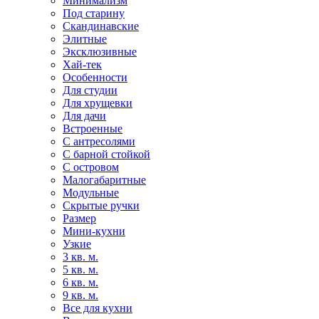
Минимализм
Под старину
Скандинавские
Элитные
Эксклюзивные
Хай-тек
Особенности
Для студии
Для хрущевки
Для дачи
Встроенные
С антресолями
С барной стойкой
С островом
Малогабаритные
Модульные
Скрытые ручки
Размер
Мини-кухни
Узкие
3 кв. м.
5 кв. м.
6 кв. м.
9 кв. м.
Все для кухни