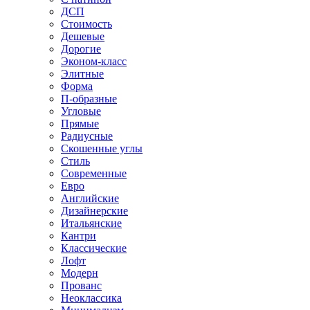
ДСП
Стоимость
Дешевые
Дорогие
Эконом-класс
Элитные
Форма
П-образные
Угловые
Прямые
Радиусные
Скошенные углы
Стиль
Современные
Евро
Английские
Дизайнерские
Итальянские
Кантри
Классические
Лофт
Модерн
Прованс
Неоклассика