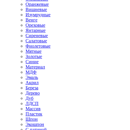
Оранжевые
Вишневые
Изумрудные
Венге
Ореховые
Янтарные
Сиреневые
Салатовые
Фиолетовые
Мятные
Золотые
Синие
Материал
МДФ
Эмаль
Акрил
Береза
Дерево
Дуб
ЛДСП
Массив
Пластик
Шпон
Экошпон
С патиной