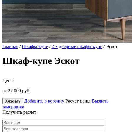
Главная
/
Шкафы-купе
/
2-х дверные шкафы-купе
/ Эскот
Шкаф-купе Эскот
Цена:
от 27 000
руб.
Добавить в корзину
Расчет цены
Вызвать
Заказать
замерщика
Получить расчет