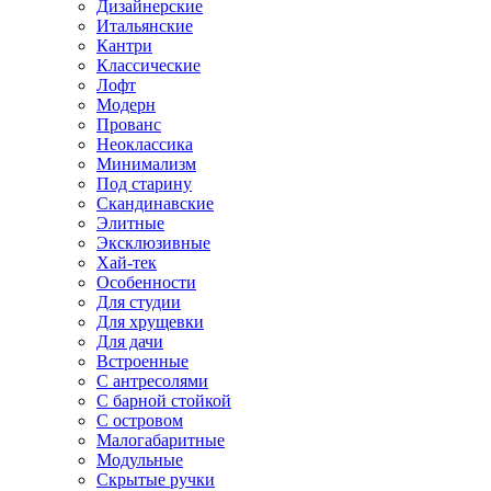
Дизайнерские
Итальянские
Кантри
Классические
Лофт
Модерн
Прованс
Неоклассика
Минимализм
Под старину
Скандинавские
Элитные
Эксклюзивные
Хай-тек
Особенности
Для студии
Для хрущевки
Для дачи
Встроенные
С антресолями
С барной стойкой
С островом
Малогабаритные
Модульные
Скрытые ручки