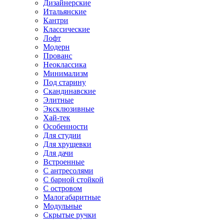
Дизайнерские
Итальянские
Кантри
Классические
Лофт
Модерн
Прованс
Неоклассика
Минимализм
Под старину
Скандинавские
Элитные
Эксклюзивные
Хай-тек
Особенности
Для студии
Для хрущевки
Для дачи
Встроенные
С антресолями
С барной стойкой
С островом
Малогабаритные
Модульные
Скрытые ручки