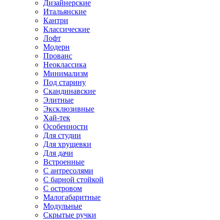
Дизайнерские
Итальянские
Кантри
Классические
Лофт
Модерн
Прованс
Неоклассика
Минимализм
Под старину
Скандинавские
Элитные
Эксклюзивные
Хай-тек
Особенности
Для студии
Для хрущевки
Для дачи
Встроенные
С антресолями
С барной стойкой
С островом
Малогабаритные
Модульные
Скрытые ручки