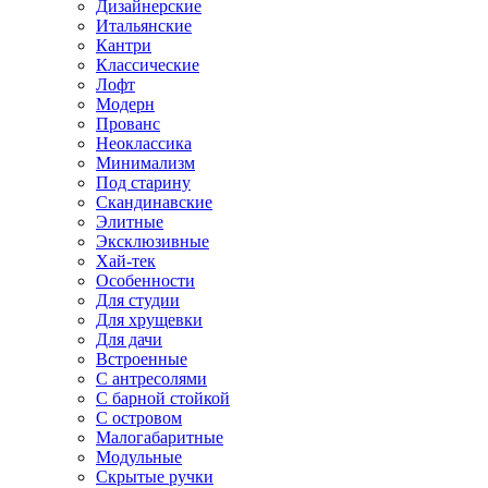
Дизайнерские
Итальянские
Кантри
Классические
Лофт
Модерн
Прованс
Неоклассика
Минимализм
Под старину
Скандинавские
Элитные
Эксклюзивные
Хай-тек
Особенности
Для студии
Для хрущевки
Для дачи
Встроенные
С антресолями
С барной стойкой
С островом
Малогабаритные
Модульные
Скрытые ручки