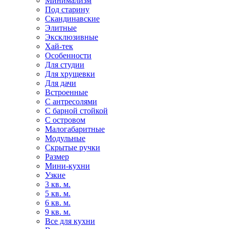
Минимализм
Под старину
Скандинавские
Элитные
Эксклюзивные
Хай-тек
Особенности
Для студии
Для хрущевки
Для дачи
Встроенные
С антресолями
С барной стойкой
С островом
Малогабаритные
Модульные
Скрытые ручки
Размер
Мини-кухни
Узкие
3 кв. м.
5 кв. м.
6 кв. м.
9 кв. м.
Все для кухни