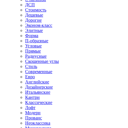
ДСП
Стоимость
Дешевые
Дорогие
Эконом-класс
Элитные
Форма
П-образные
Угловые
Прямые
Радиусные
Скошенные углы
Стиль
Современные
Евро
Английские
Дизайнерские
Итальянские
Кантри
Классические
Лофт
Модерн
Прованс
Неоклассика