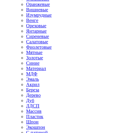
Оранжевые
Вишневые
Изумрудные
Венге
Ореховые
Янтарные
Сиреневые
Салатовые
Фиолетовые
Мятные
Золотые
Синие
Материал
МДФ
Эмаль
Акрил
Береза
Дерево
Дуб
ЛДСП
Массив
Пластик
Шпон
Экошпон
С патиной