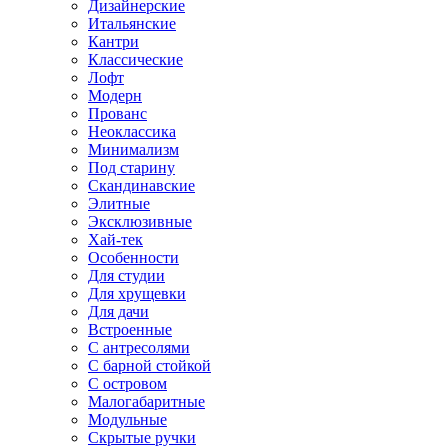
Дизайнерские
Итальянские
Кантри
Классические
Лофт
Модерн
Прованс
Неоклассика
Минимализм
Под старину
Скандинавские
Элитные
Эксклюзивные
Хай-тек
Особенности
Для студии
Для хрущевки
Для дачи
Встроенные
С антресолями
С барной стойкой
С островом
Малогабаритные
Модульные
Скрытые ручки