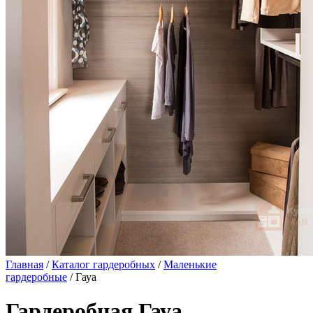
Главная
/
Каталог гардеробных
/
Маленькие
гардеробные
/ Гауа
Гардеробная Гауа