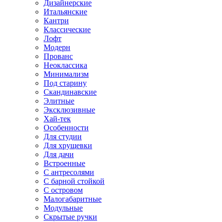
Дизайнерские
Итальянские
Кантри
Классические
Лофт
Модерн
Прованс
Неоклассика
Минимализм
Под старину
Скандинавские
Элитные
Эксклюзивные
Хай-тек
Особенности
Для студии
Для хрущевки
Для дачи
Встроенные
С антресолями
С барной стойкой
С островом
Малогабаритные
Модульные
Скрытые ручки