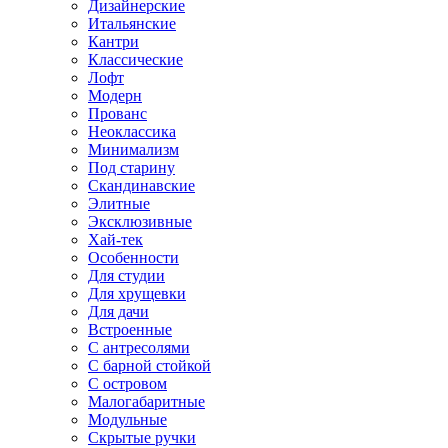
Дизайнерские
Итальянские
Кантри
Классические
Лофт
Модерн
Прованс
Неоклассика
Минимализм
Под старину
Скандинавские
Элитные
Эксклюзивные
Хай-тек
Особенности
Для студии
Для хрущевки
Для дачи
Встроенные
С антресолями
С барной стойкой
С островом
Малогабаритные
Модульные
Скрытые ручки