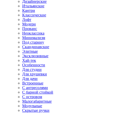
Дизайнерские
Итальянские
Кантри
Классические
Лофт
Модерн
Прованс
Неоклассика
Минимализм
Под старину
Скандинавские
Элитные
Эксклюзивные
Хай-тек
Особенности
Для студии
Для хрущевки
Для дачи
Встроенные
С антресолями
С барной стойкой
С островом
Малогабаритные
Модульные
Скрытые ручки