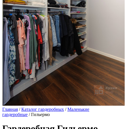
Главная
/
Каталог гардеробных
/
Маленькие
гардеробные
/ Гильермо
Гардеробная Гильермо