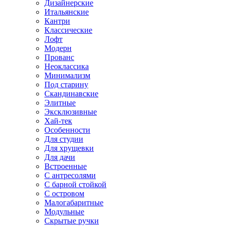
Дизайнерские
Итальянские
Кантри
Классические
Лофт
Модерн
Прованс
Неоклассика
Минимализм
Под старину
Скандинавские
Элитные
Эксклюзивные
Хай-тек
Особенности
Для студии
Для хрущевки
Для дачи
Встроенные
С антресолями
С барной стойкой
С островом
Малогабаритные
Модульные
Скрытые ручки