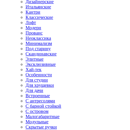
Дизайнерские
Итальянские
Кантри
Классические
Лофт
Модерн
Прованс
Неоклассика
Минимализм
Под старину
Скандинавские
Элитные
Эксклюзивные
Хай-тек
Особенности
Для студии
Для хрущевки
Для дачи
Встроенные
С антресолями
С барной стойкой
С островом
Малогабаритные
Модульные
Скрытые ручки