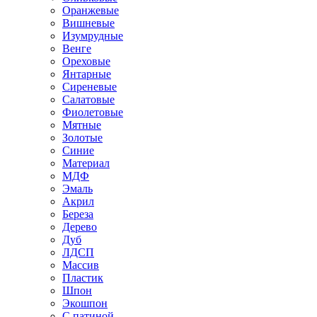
Оранжевые
Вишневые
Изумрудные
Венге
Ореховые
Янтарные
Сиреневые
Салатовые
Фиолетовые
Мятные
Золотые
Синие
Материал
МДФ
Эмаль
Акрил
Береза
Дерево
Дуб
ЛДСП
Массив
Пластик
Шпон
Экошпон
С патиной