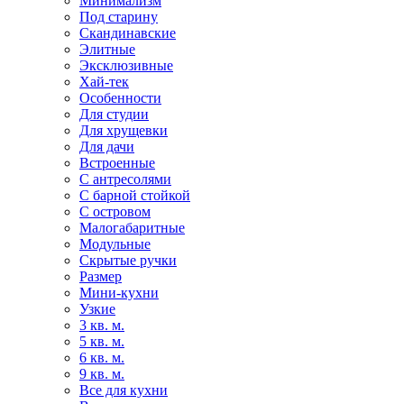
Минимализм
Под старину
Скандинавские
Элитные
Эксклюзивные
Хай-тек
Особенности
Для студии
Для хрущевки
Для дачи
Встроенные
С антресолями
С барной стойкой
С островом
Малогабаритные
Модульные
Скрытые ручки
Размер
Мини-кухни
Узкие
3 кв. м.
5 кв. м.
6 кв. м.
9 кв. м.
Все для кухни