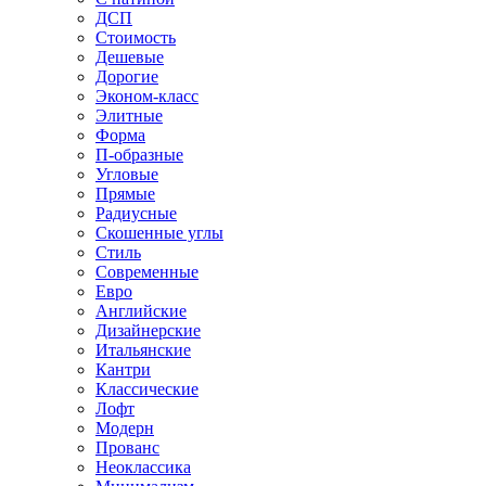
ДСП
Стоимость
Дешевые
Дорогие
Эконом-класс
Элитные
Форма
П-образные
Угловые
Прямые
Радиусные
Скошенные углы
Стиль
Современные
Евро
Английские
Дизайнерские
Итальянские
Кантри
Классические
Лофт
Модерн
Прованс
Неоклассика