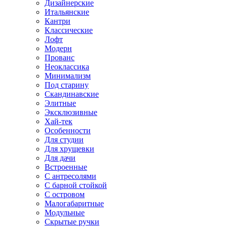
Дизайнерские
Итальянские
Кантри
Классические
Лофт
Модерн
Прованс
Неоклассика
Минимализм
Под старину
Скандинавские
Элитные
Эксклюзивные
Хай-тек
Особенности
Для студии
Для хрущевки
Для дачи
Встроенные
С антресолями
С барной стойкой
С островом
Малогабаритные
Модульные
Скрытые ручки