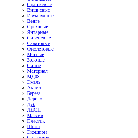
Оранжевые
Вишневые
Изумрудные
Венге
Ореховые
Янтарные
Сиреневые
Салатовые
Фиолетовые
Мятные
Золотые
Синие
Материал
МДФ
Эмаль
Акрил
Береза
Дерево
Дуб
ЛДСП
Массив
Пластик
Шпон
Экошпон
С патиной