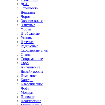
ДСП
Стоимость
Дешевые
Дорогие
Эконом-класс
Элитные
Форма
П-образные
Угловые
Прямые
Радиусные
Скошенные углы
Стиль
Современные
Евро
Английские
Дизайнерские
Итальянские
Кантри
Классические
Лофт
Модерн
Прованс
Неоклассика