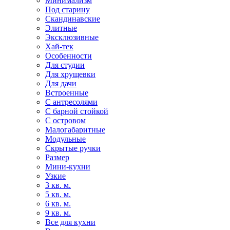
Минимализм
Под старину
Скандинавские
Элитные
Эксклюзивные
Хай-тек
Особенности
Для студии
Для хрущевки
Для дачи
Встроенные
С антресолями
С барной стойкой
С островом
Малогабаритные
Модульные
Скрытые ручки
Размер
Мини-кухни
Узкие
3 кв. м.
5 кв. м.
6 кв. м.
9 кв. м.
Все для кухни