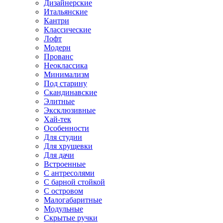
Дизайнерские
Итальянские
Кантри
Классические
Лофт
Модерн
Прованс
Неоклассика
Минимализм
Под старину
Скандинавские
Элитные
Эксклюзивные
Хай-тек
Особенности
Для студии
Для хрущевки
Для дачи
Встроенные
С антресолями
С барной стойкой
С островом
Малогабаритные
Модульные
Скрытые ручки