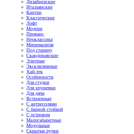
Дизайнерские
Итальянские
Кантри
Классические
Лофт
Модерн
Прованс
Неоклассика
Минимализм
Под старину
Скандинавские
Элитные
Эксклюзивные
Хай-тек
Особенности
Для студии
Для хрущевки
Для дачи
Встроенные
С антресолями
С барной стойкой
С островом
Малогабаритные
Модульные
Скрытые ручки