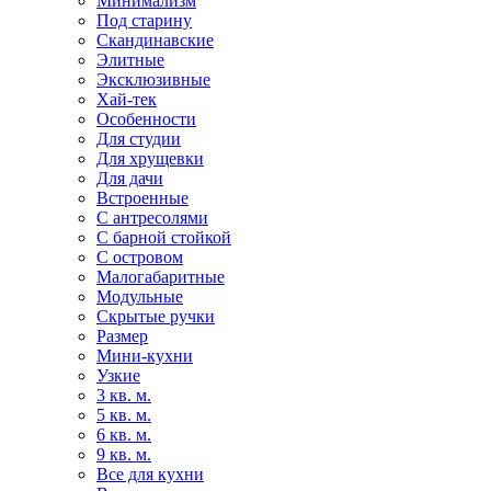
Минимализм
Под старину
Скандинавские
Элитные
Эксклюзивные
Хай-тек
Особенности
Для студии
Для хрущевки
Для дачи
Встроенные
С антресолями
С барной стойкой
С островом
Малогабаритные
Модульные
Скрытые ручки
Размер
Мини-кухни
Узкие
3 кв. м.
5 кв. м.
6 кв. м.
9 кв. м.
Все для кухни