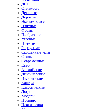
ДСП
Стоимость
Дешевые
Дорогие
Эконом-класс
Элитные
Форма
П-образные
Угловые
Прямые
Радиусные
Скошенные углы
Стиль
Современные
Евро
Английские
Дизайнерские
Итальянские
Кантри
Классические
Лофт
Модерн
Прованс
Неоклассика