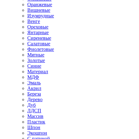
Оранжевые
Вишневые
Изумрудные
Венге
Ореховые
Янтарные
Сиреневые
Салатовые
Фиолетовые
Мятные
Золотые
Синие
Материал
МДФ
Эмаль
Акрил
Береза
Дерево
Дуб
ЛДСП
Массив
Пластик
Шпон
Экошпон
С патиной