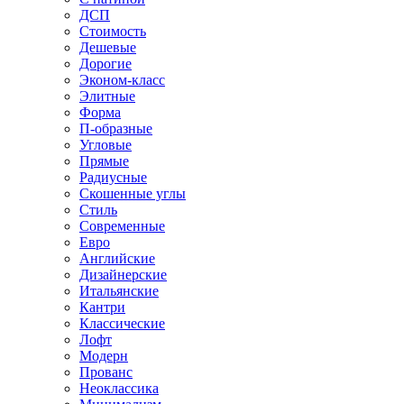
ДСП
Стоимость
Дешевые
Дорогие
Эконом-класс
Элитные
Форма
П-образные
Угловые
Прямые
Радиусные
Скошенные углы
Стиль
Современные
Евро
Английские
Дизайнерские
Итальянские
Кантри
Классические
Лофт
Модерн
Прованс
Неоклассика