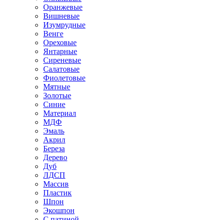
Оранжевые
Вишневые
Изумрудные
Венге
Ореховые
Янтарные
Сиреневые
Салатовые
Фиолетовые
Мятные
Золотые
Синие
Материал
МДФ
Эмаль
Акрил
Береза
Дерево
Дуб
ЛДСП
Массив
Пластик
Шпон
Экошпон
С патиной