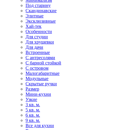
Минимализм
Под старину
Скандинавские
Элитные
Эксклюзивные
Хай-тек
Особенности
Для студии
Для хрущевки
Для дачи
Встроенные
С антресолями
С барной стойкой
С островом
Малогабаритные
Модульные
Скрытые ручки
Размер
Мини-кухни
Узкие
3 кв. м.
5 кв. м.
6 кв. м.
9 кв. м.
Все для кухни