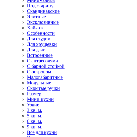
Минимализм
Под старину
Скандинавские
Элитные
Эксклюзивные
Хай-тек
Особенности
Для студии
Для хрущевки
Для дачи
Встроенные
С антресолями
С барной стойкой
С островом
Малогабаритные
Модульные
Скрытые ручки
Размер
Мини-кухни
Узкие
3 кв. м.
5 кв. м.
6 кв. м.
9 кв. м.
Все для кухни