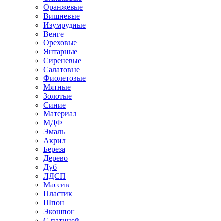
Оранжевые
Вишневые
Изумрудные
Венге
Ореховые
Янтарные
Сиреневые
Салатовые
Фиолетовые
Мятные
Золотые
Синие
Материал
МДФ
Эмаль
Акрил
Береза
Дерево
Дуб
ЛДСП
Массив
Пластик
Шпон
Экошпон
С патиной