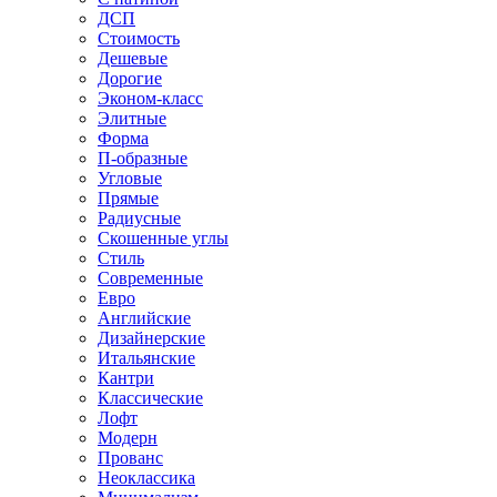
ДСП
Стоимость
Дешевые
Дорогие
Эконом-класс
Элитные
Форма
П-образные
Угловые
Прямые
Радиусные
Скошенные углы
Стиль
Современные
Евро
Английские
Дизайнерские
Итальянские
Кантри
Классические
Лофт
Модерн
Прованс
Неоклассика