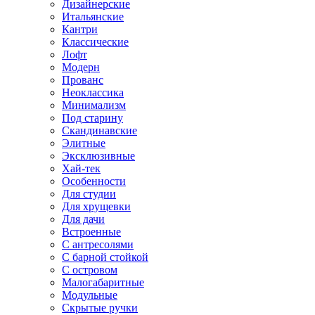
Дизайнерские
Итальянские
Кантри
Классические
Лофт
Модерн
Прованс
Неоклассика
Минимализм
Под старину
Скандинавские
Элитные
Эксклюзивные
Хай-тек
Особенности
Для студии
Для хрущевки
Для дачи
Встроенные
С антресолями
С барной стойкой
С островом
Малогабаритные
Модульные
Скрытые ручки