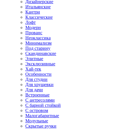
Дизайнерские
Итальянские
Кантри
Классические
Лофт
Модерн
Прованс
Неоклассика
Минимализм
Под старину
Скандинавские
Элитные
Эксклюзивные
Хай-тек
Особенности
Для студии
Для хрущевки
Для дачи
Встроенные
С антресолями
С барной стойкой
С островом
Малогабаритные
Модульные
Скрытые ручки