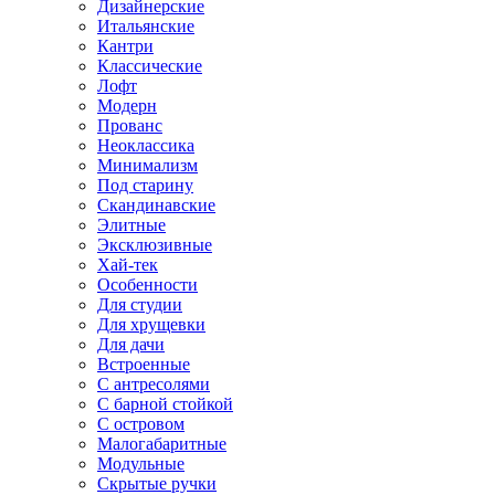
Дизайнерские
Итальянские
Кантри
Классические
Лофт
Модерн
Прованс
Неоклассика
Минимализм
Под старину
Скандинавские
Элитные
Эксклюзивные
Хай-тек
Особенности
Для студии
Для хрущевки
Для дачи
Встроенные
С антресолями
С барной стойкой
С островом
Малогабаритные
Модульные
Скрытые ручки