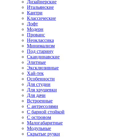
Дизайнерские
Итальянские
Кантри
Классические
Лофт
Модерн
Прованс
Неоклассика
Минимализм
Под старину
Скандинавские
Элитные
Эксклюзивные
Хай-тек
Особенности
Для студии
Для хрущевки
Для дачи
Встроенные
С антресолями
С барной стойкой
С островом
Малогабаритные
Модульные
Скрытые ручки