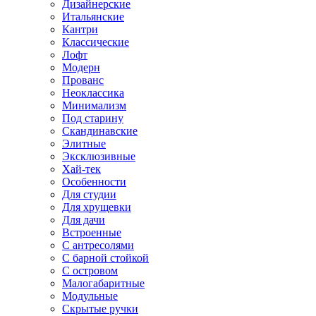
Дизайнерские
Итальянские
Кантри
Классические
Лофт
Модерн
Прованс
Неоклассика
Минимализм
Под старину
Скандинавские
Элитные
Эксклюзивные
Хай-тек
Особенности
Для студии
Для хрущевки
Для дачи
Встроенные
С антресолями
С барной стойкой
С островом
Малогабаритные
Модульные
Скрытые ручки