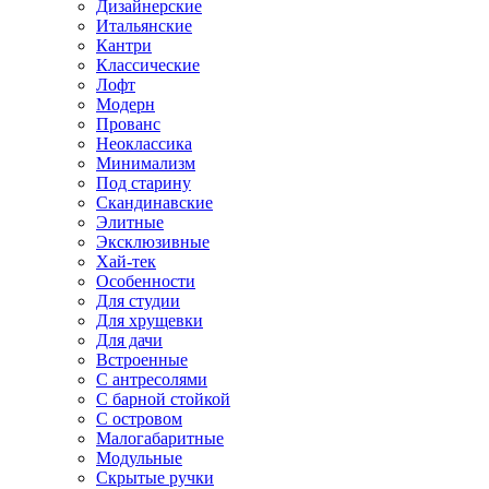
Дизайнерские
Итальянские
Кантри
Классические
Лофт
Модерн
Прованс
Неоклассика
Минимализм
Под старину
Скандинавские
Элитные
Эксклюзивные
Хай-тек
Особенности
Для студии
Для хрущевки
Для дачи
Встроенные
С антресолями
С барной стойкой
С островом
Малогабаритные
Модульные
Скрытые ручки