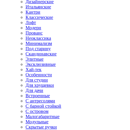
Дизайнерские
Итальянские
Кантри
Классические
Лофт
Модерн
Прованс
Неоклассика
Минимализм
Под старину
Скандинавские
Элитные
Эксклюзивные
Хай-тек
Особенности
Для студии
Для хрущевки
Для дачи
Встроенные
С антресолями
С барной стойкой
С островом
Малогабаритные
Модульные
Скрытые ручки