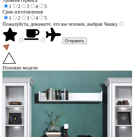
Уровень сервиса
1
2
3
4
5
Срок изготовления
1
2
3
4
5
Пожалуйста, докажите, что вы человек, выбрав
Чашку
.
Похожие модели