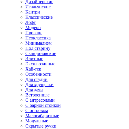
Дизайнерские
Итальянские
Кантри
Классические
Лофт
Модерн
Прованс
Неоклассика
Минимализм
Под старину
Скандинавские
Элитные
Эксклюзивные
Хай-тек
Особенности
Для студии
Для хрущевки
Для дачи
Встроенные
С антресолями
С барной стойкой
С островом
Малогабаритные
Модульные
Скрытые ручки