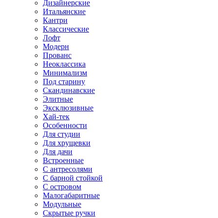
Дизайнерские
Итальянские
Кантри
Классические
Лофт
Модерн
Прованс
Неоклассика
Минимализм
Под старину
Скандинавские
Элитные
Эксклюзивные
Хай-тек
Особенности
Для студии
Для хрущевки
Для дачи
Встроенные
С антресолями
С барной стойкой
С островом
Малогабаритные
Модульные
Скрытые ручки