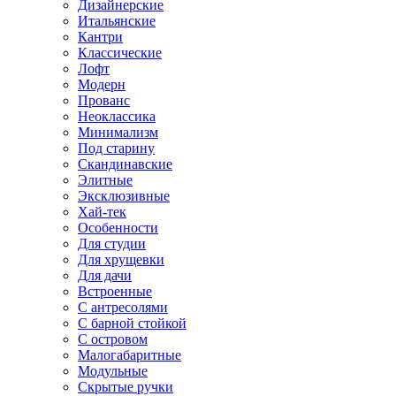
Дизайнерские
Итальянские
Кантри
Классические
Лофт
Модерн
Прованс
Неоклассика
Минимализм
Под старину
Скандинавские
Элитные
Эксклюзивные
Хай-тек
Особенности
Для студии
Для хрущевки
Для дачи
Встроенные
С антресолями
С барной стойкой
С островом
Малогабаритные
Модульные
Скрытые ручки