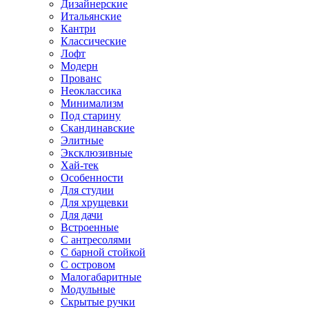
Дизайнерские
Итальянские
Кантри
Классические
Лофт
Модерн
Прованс
Неоклассика
Минимализм
Под старину
Скандинавские
Элитные
Эксклюзивные
Хай-тек
Особенности
Для студии
Для хрущевки
Для дачи
Встроенные
С антресолями
С барной стойкой
С островом
Малогабаритные
Модульные
Скрытые ручки