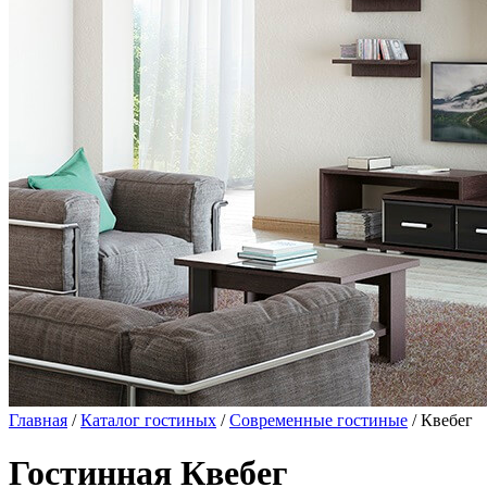
Главная
/
Каталог гостиных
/
Современные гостиные
/ Квебег
Гостинная Квебег