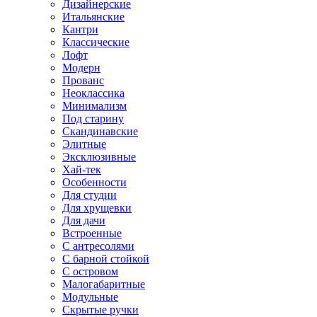
Дизайнерские
Итальянские
Кантри
Классические
Лофт
Модерн
Прованс
Неоклассика
Минимализм
Под старину
Скандинавские
Элитные
Эксклюзивные
Хай-тек
Особенности
Для студии
Для хрущевки
Для дачи
Встроенные
С антресолями
С барной стойкой
С островом
Малогабаритные
Модульные
Скрытые ручки