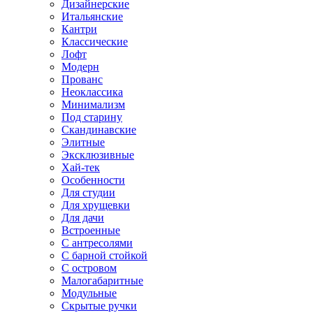
Дизайнерские
Итальянские
Кантри
Классические
Лофт
Модерн
Прованс
Неоклассика
Минимализм
Под старину
Скандинавские
Элитные
Эксклюзивные
Хай-тек
Особенности
Для студии
Для хрущевки
Для дачи
Встроенные
С антресолями
С барной стойкой
С островом
Малогабаритные
Модульные
Скрытые ручки