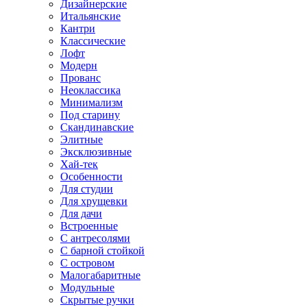
Дизайнерские
Итальянские
Кантри
Классические
Лофт
Модерн
Прованс
Неоклассика
Минимализм
Под старину
Скандинавские
Элитные
Эксклюзивные
Хай-тек
Особенности
Для студии
Для хрущевки
Для дачи
Встроенные
С антресолями
С барной стойкой
С островом
Малогабаритные
Модульные
Скрытые ручки