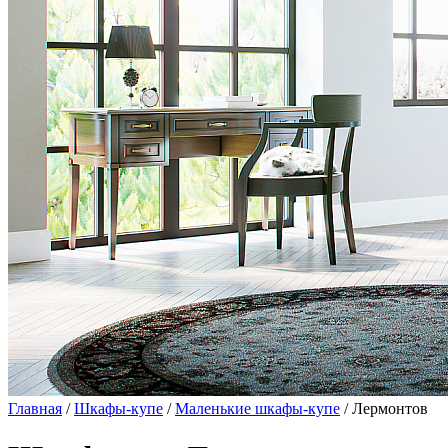
Главная
/
Шкафы-купе
/
Маленькие шкафы-купе
/ Лермонтов