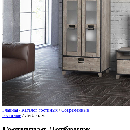
Главная
/
Каталог гостиных
/
Современные
гостиные
/ Летбридж
Гостинная Летбридж