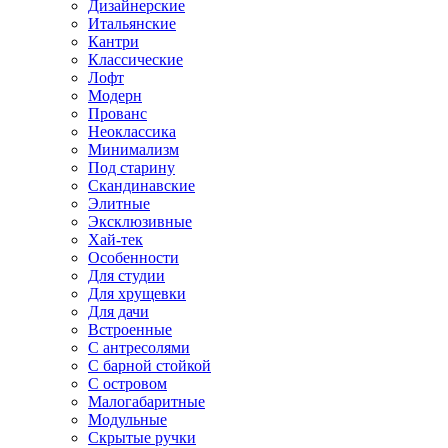
Дизайнерские
Итальянские
Кантри
Классические
Лофт
Модерн
Прованс
Неоклассика
Минимализм
Под старину
Скандинавские
Элитные
Эксклюзивные
Хай-тек
Особенности
Для студии
Для хрущевки
Для дачи
Встроенные
С антресолями
С барной стойкой
С островом
Малогабаритные
Модульные
Скрытые ручки