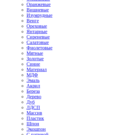
Оранжевые
Вишневые
Изумрудные
Венге
Ореховые
Янтарные
Сиреневые
Салатовые
Фиолетовые
Мятные
Золотые
Синие
Материал
МДФ
Эмаль
Акрил
Береза
Дерево
Дуб
ЛДСП
Массив
Пластик
Шпон
Экошпон
С патиной