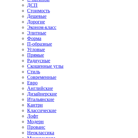
ДСП
Стоимость
Дешевые
Дорогие
Эконом-класс
Элитные
Форма
П-образные
Угловые
Прямые
Радиусные
Скошенные углы
Стиль
Современные
Евро
Английские
Дизайнерские
Итальянские
Кантри
Классические
Лофт
Модерн
Прованс
Неоклассика