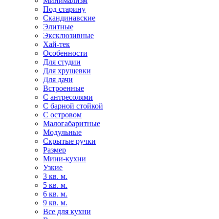
Минимализм
Под старину
Скандинавские
Элитные
Эксклюзивные
Хай-тек
Особенности
Для студии
Для хрущевки
Для дачи
Встроенные
С антресолями
С барной стойкой
С островом
Малогабаритные
Модульные
Скрытые ручки
Размер
Мини-кухни
Узкие
3 кв. м.
5 кв. м.
6 кв. м.
9 кв. м.
Все для кухни