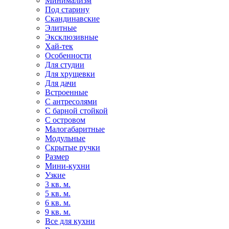
Минимализм
Под старину
Скандинавские
Элитные
Эксклюзивные
Хай-тек
Особенности
Для студии
Для хрущевки
Для дачи
Встроенные
С антресолями
С барной стойкой
С островом
Малогабаритные
Модульные
Скрытые ручки
Размер
Мини-кухни
Узкие
3 кв. м.
5 кв. м.
6 кв. м.
9 кв. м.
Все для кухни