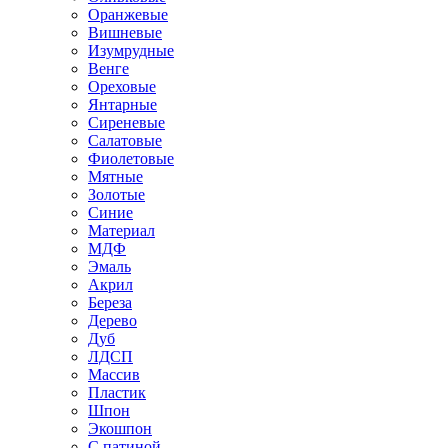
Оранжевые
Вишневые
Изумрудные
Венге
Ореховые
Янтарные
Сиреневые
Салатовые
Фиолетовые
Мятные
Золотые
Синие
Материал
МДФ
Эмаль
Акрил
Береза
Дерево
Дуб
ЛДСП
Массив
Пластик
Шпон
Экошпон
С патиной