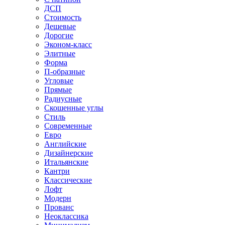
ДСП
Стоимость
Дешевые
Дорогие
Эконом-класс
Элитные
Форма
П-образные
Угловые
Прямые
Радиусные
Скошенные углы
Стиль
Современные
Евро
Английские
Дизайнерские
Итальянские
Кантри
Классические
Лофт
Модерн
Прованс
Неоклассика