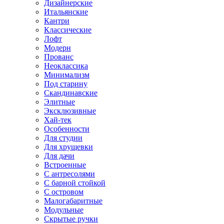
Дизайнерские
Итальянские
Кантри
Классические
Лофт
Модерн
Прованс
Неоклассика
Минимализм
Под старину
Скандинавские
Элитные
Эксклюзивные
Хай-тек
Особенности
Для студии
Для хрущевки
Для дачи
Встроенные
С антресолями
С барной стойкой
С островом
Малогабаритные
Модульные
Скрытые ручки